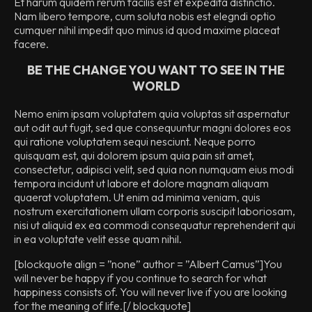
Et harum quidem rerum facilis est et expedita distinctio.
Nam libero tempore, cum soluta nobis est elegndi optio
cumquer nihil impedit quo minus id quod maxime placeat
facere.
BE THE CHANGE YOU WANT TO SEE IN THE
WORLD
Nemo enim ipsam voluptatem quia voluptas sit aspernatur
aut odit aut fugit, sed que consequuntur magni dolores eos
qui ratione voluptatem sequi nesciunt. Neque porro
quisquam est, qui dolorem ipsum quia pain sit amet,
consectetur, adipisci velit, sed quia non numquam eius modi
tempora incidunt ut labore et dolore magnam aliquam
quaerat voluptatem. Ut enim ad minima veniam, quis
nostrum exercitationem ullam corporis suscipit laboriosam,
nisi ut aliquid ex ea commodi consequatur reprehenderit qui
in ea voluptate velit esse quam nihil.
[blockquote align = ”none” author = ”Albert Camus”]
You
will never be happy if you continue to search for what
happiness consists of. You will never live if you are looking
for the meaning of life.
[/ blockquote]