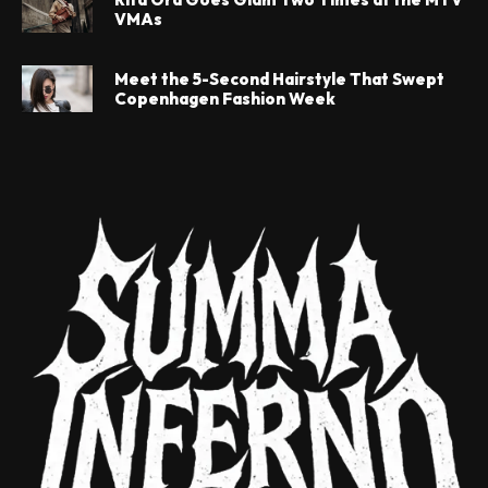
VMAs
Meet the 5-Second Hairstyle That Swept
Copenhagen Fashion Week