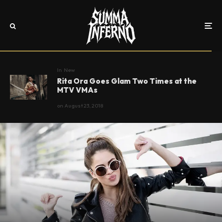
In
New
Rita Ora Goes Glam Two Times at the
MTV VMAs
on
August 23, 2018