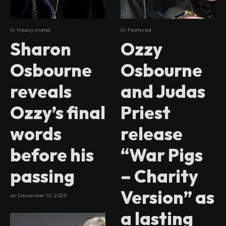
In
Heavy metal
In
Featured
Sharon
Ozzy
Osbourne
Osbourne
reveals
and Judas
Ozzy’s final
Priest
words
release
before his
“War Pigs
passing
– Charity
Version” as
on
December 10, 2025
a lasting