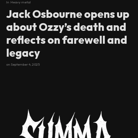
In
Heavy metal
Jack Osbourne opens up
about Ozzy’s death and
reflects on farewell and
legacy
on
September 4, 2025