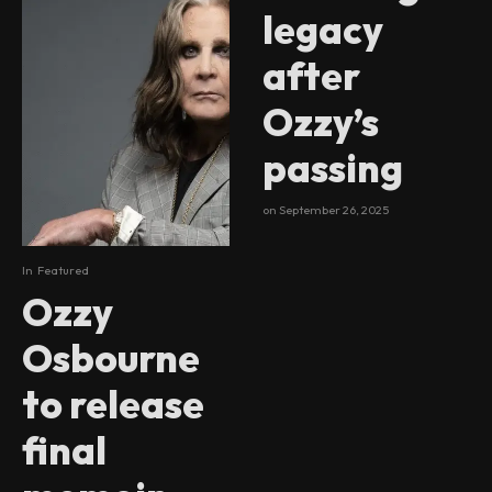
legacy
after
Ozzy’s
passing
on
September 26, 2025
In
Featured
Ozzy
Osbourne
to release
final