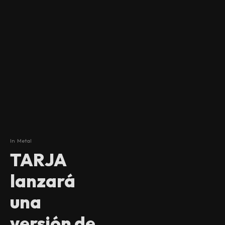
In
Metal
TARJA
lanzará
una
versión de