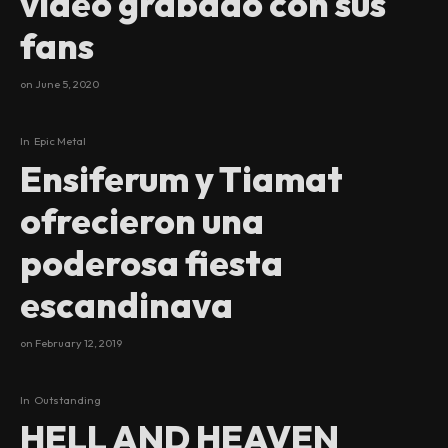
video grabado con sus
fans
on
June 5, 2020
In
Epic Metal
90
%
Ensiferum y Tiamat
ofrecieron una
poderosa fiesta
escandinava
on
February 12, 2019
In
Outstanding
98
%
HELL AND HEAVEN