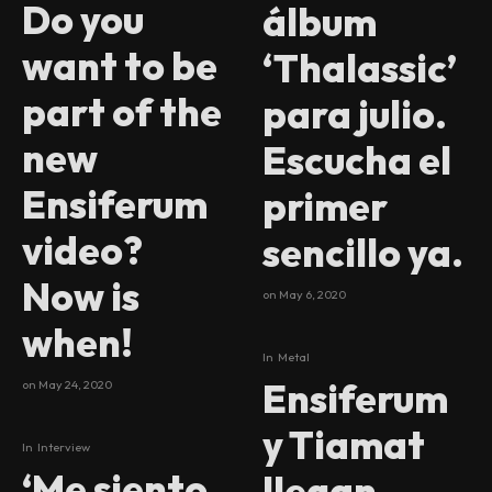
Do you
álbum
want to be
‘Thalassic’
part of the
para julio.
new
Escucha el
Ensiferum
primer
video?
sencillo ya.
Now is
on
May 6, 2020
when!
In
Metal
Ensiferum
on
May 24, 2020
y Tiamat
In
Interview
‘Me siento
llegan