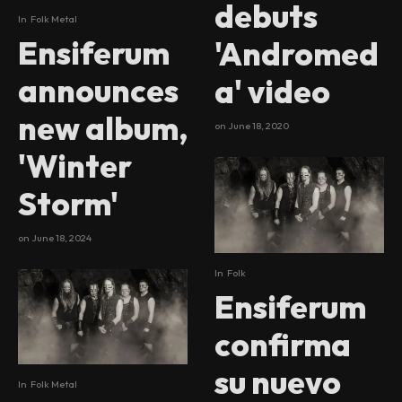
debuts
In
Folk Metal
Ensiferum
'Andromed
announces
a' video
new album,
on
June 18, 2020
'Winter
Storm'
on
June 18, 2024
In
Folk
Ensiferum
confirma
su nuevo
In
Folk Metal