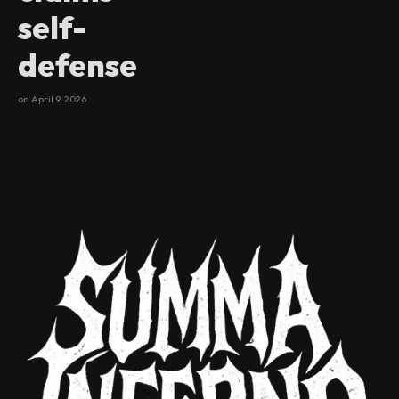
self-
defense
on
April 9, 2026