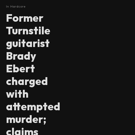
In
Hardcore
Former
Turnstile
guitarist
Brady
Ebert
charged
with
attempted
murder;
claims