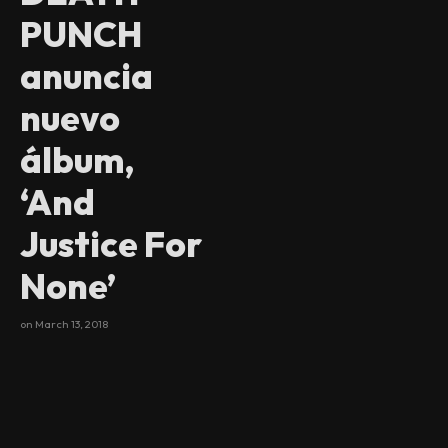
PUNCH
anuncia
nuevo
álbum,
‘And
Justice For
None’
on
March 13, 2018