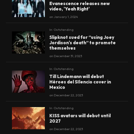
Evanescence releases new
video, 'Yeah Right'
on
January 1, 2024
In
Outstanding
Slipknot sued for “using Joey
Jordison's death” to promote
themselves
on
December 31, 2023
In
Outstanding
Till Lindemann will debut
Héroes del SIlencio cover in
Mexico
on
December 22, 2023
In
Outstanding
KISS avatars will debut until
2027
on
December 22, 2023