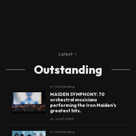
Latest
Outstanding
In
Outstanding
MAIDEN SYMPHONY: 70
orchestral musicians
performing the Iron Maiden's
greatest hits.
on
June 3, 2025
In
Outstanding