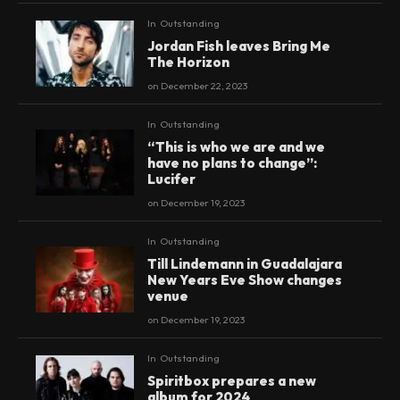
In
Outstanding
Jordan Fish leaves Bring Me
The Horizon
on
December 22, 2023
In
Outstanding
“This is who we are and we
have no plans to change”:
Lucifer
on
December 19, 2023
In
Outstanding
Till Lindemann in Guadalajara
New Years Eve Show changes
venue
on
December 19, 2023
In
Outstanding
Spiritbox prepares a new
album for 2024