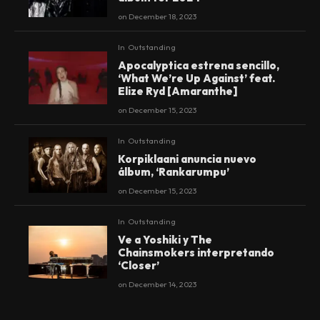
on
December 18, 2023
In
Outstanding
Apocalyptica estrena sencillo,
‘What We’re Up Against’ feat.
Elize Ryd [Amaranthe]
on
December 15, 2023
In
Outstanding
Korpiklaani anuncia nuevo
álbum, ‘Rankarumpu’
on
December 15, 2023
In
Outstanding
Ve a Yoshiki y The
Chainsmokers interpretando
‘Closer’
on
December 14, 2023