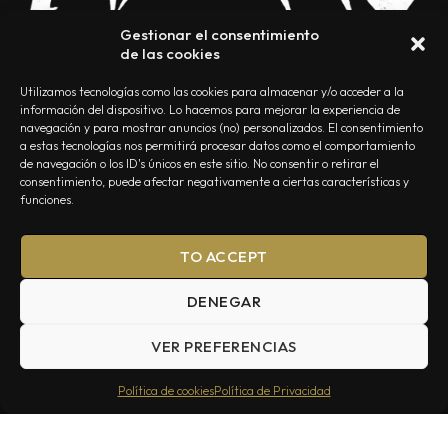
Gestionar el consentimiento
de las cookies
Utilizamos tecnologías como las cookies para almacenar y/o acceder a la
información del dispositivo. Lo hacemos para mejorar la experiencia de
navegación y para mostrar anuncios (no) personalizados. El consentimiento
a estas tecnologías nos permitirá procesar datos como el comportamiento
NOSOTROS
CONTACTO
EDITORIAL
POLÍTICA DE PRIVACIDAD
de navegación o los ID's únicos en este sitio. No consentir o retirar el
consentimiento, puede afectar negativamente a ciertas características y
POLÍTICA DE COOKIES
TÉRMINOS Y CONDICIONES
funciones.
TO ACCEPT
DENEGAR
VER PREFERENCIAS
Summa Inferno — Todos los Derechos Reservados © 2026
Política de cookies
Política de Privacidad