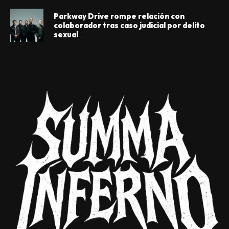
Parkway Drive rompe relación con
colaborador tras caso judicial por delito
sexual