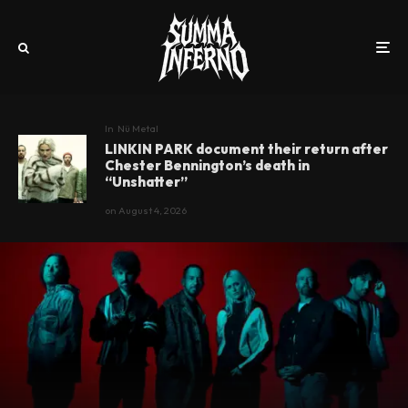
In
Nü Metal
LINKIN PARK document their return after
Chester Bennington’s death in
“Unshatter”
on
August 4, 2026