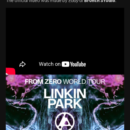
The official video was made by
Eddy
at
Brunch Studio
.