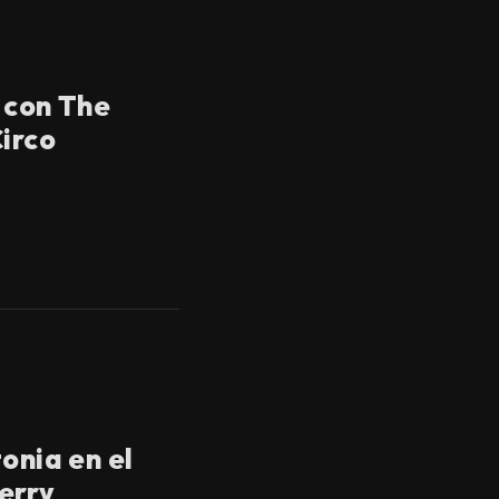
 con The
Circo
onia en el
erry