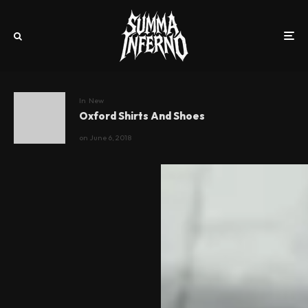
In
New
Oxford Shirts And Shoes
on
June 6, 2018