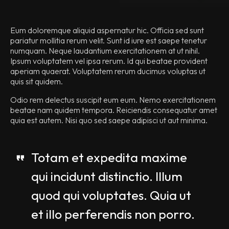
Eum doloremque aliquid aspernatur hic. Officia sed sunt
pariatur mollitia rerum velit. Sunt id iure est saepe tenetur
numquam. Neque laudantium exercitationem at ut nihil.
Ipsum voluptatem vel ipsa rerum. Id qui beatae provident
aperiam quaerat. Voluptatem rerum ducimus voluptas ut
quis sit quidem.
Odio rem delectus suscipit eum eum. Nemo exercitationem
beatae nam quidem tempora. Reiciendis consequatur amet
quia est autem. Nisi quo sed saepe adipisci ut aut minima.
Totam et expedita maxime
qui incidunt distinctio. Illum
quod qui voluptates. Quia ut
et illo perferendis non porro.