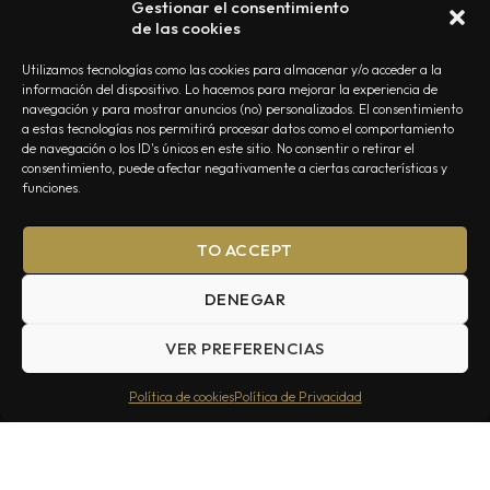
Gestionar el consentimiento
de las cookies
Utilizamos tecnologías como las cookies para almacenar y/o acceder a la
información del dispositivo. Lo hacemos para mejorar la experiencia de
navegación y para mostrar anuncios (no) personalizados. El consentimiento
a estas tecnologías nos permitirá procesar datos como el comportamiento
de navegación o los ID's únicos en este sitio. No consentir o retirar el
consentimiento, puede afectar negativamente a ciertas características y
funciones.
TO ACCEPT
Molestiae itaque sapiente voluptas quo provident hic porro.
Atque recusandae et voluptas ipsum consequuntur cumque.
Esse et sit optio dolor rerum explicabo. Incidunt rerum et ut
DENEGAR
perspiciatis nemo.
VER PREFERENCIAS
See also
Política de cookies
Política de Privacidad
In
New
Anders Fridén clarifies that the new In
Flames album is not finished yet
on
August 7, 2026