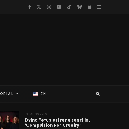
TORIAL
EN
In
Grindcore
Dying Fetus estrena sencillo,
‘Compulsion For Cruelty’