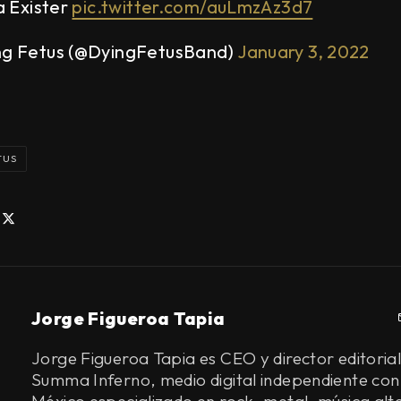
la Exister
pic.twitter.com/auLmzAz3d7
ng Fetus (@DyingFetusBand)
January 3, 2022
TUS
Jorge Figueroa Tapia
Jorge Figueroa Tapia es CEO y director editorial
Summa Inferno, medio digital independiente con
México especializado en rock, metal, música alt