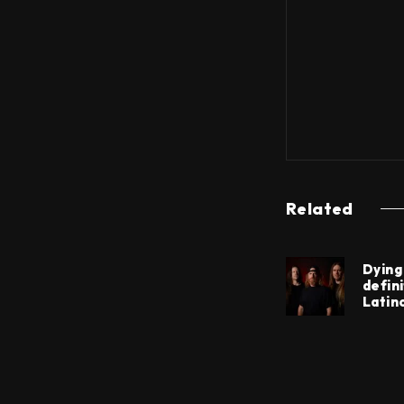
Related
Dying
defin
Latin