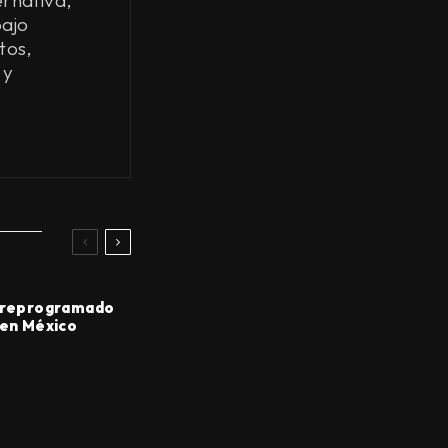
bajo
tos,
 y
a reprogramado
 en México