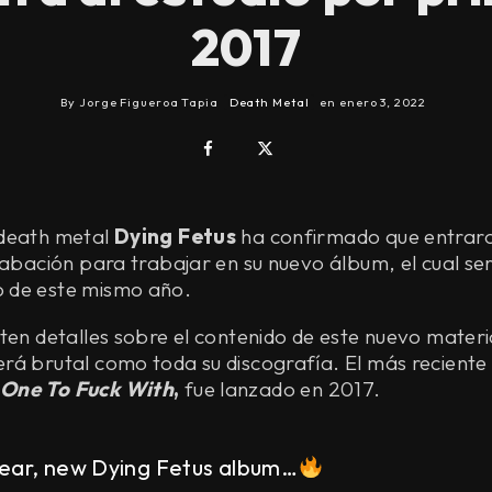
2017
By
Jorge Figueroa Tapia
Death Metal
en
enero 3, 2022
 death metal
Dying Fetus
ha confirmado que entraro
rabación para trabajar en su nuevo álbum, el cual se
 de este mismo año.
ten detalles sobre el contenido de este nuevo materi
rá brutal como toda su discografía. El más reciente
One To Fuck With
,
fue lanzado en 2017.
ear, new Dying Fetus album…