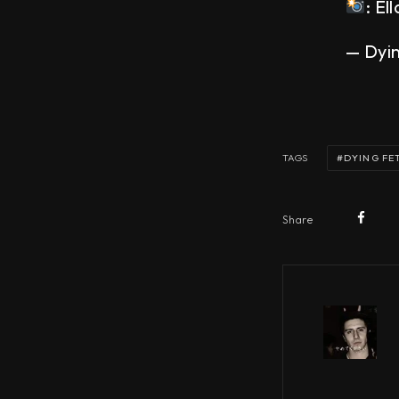
: El
— Dyi
DYING FE
TAGS
Share