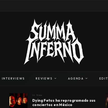
INTERVIEWS
REVIEWS
AGENDA
EDI
In
New
Dying Fetus ha reprogramado sus
conciertos en México