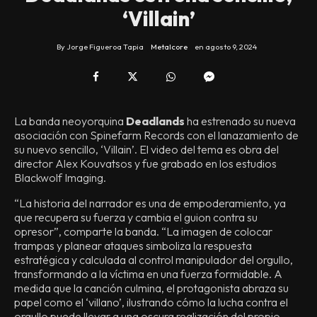
‘Villain’
By
Jorge Figueroa Tapia
Metalcore
en
agosto 9, 2024
La banda neoyorquina
Deadlands
ha estrenado su nueva
asociación con Spinefarm Records con el lanazamiento de
su nuevo sencillo, ‘Villain’. El video del tema es obra del
director Alex Kouvatsos y fue grabado en los estudios
Blackwolf Imaging.
“La historia del narrador es una de empoderamiento, ya
que recupera su fuerza y cambia el guion contra su
opresor”, comparte la banda. “La imagen de colocar
trampas y planear ataques simboliza la respuesta
estratégica y calculada al control manipulador del orgullo,
transformando a la víctima en una fuerza formidable. A
medida que la canción culmina, el protagonista abraza su
papel como el ‘villano’, ilustrando cómo la lucha contra el
orgullo puede llevar a una oscura realización del propio