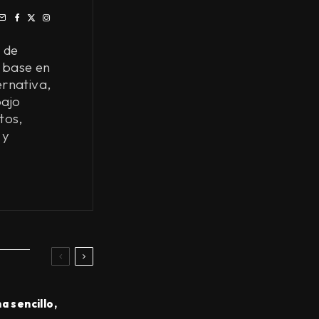
 de
 base en
ernativa,
bajo
tos,
 y
a sencillo,