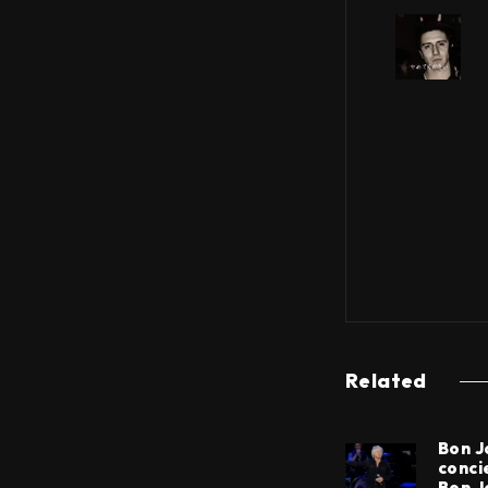
Related
Bon J
conci
Bon J