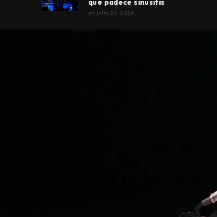
que padece sinusitis
en
julio 24, 2026