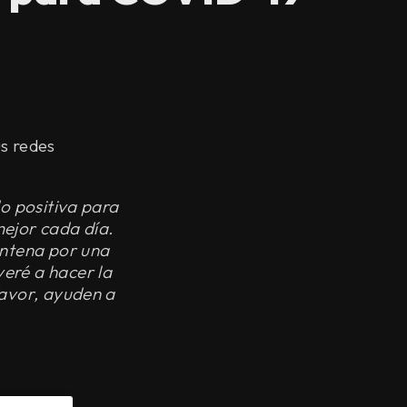
s redes
do positiva para
ejor cada día.
entena por una
eré a hacer la
favor, ayuden a