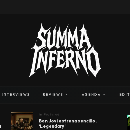
INTERVIEWS
REVIEWS
AGENDA
EDI
In
Featured
Bon Jovi estrena sencillo,
a
‘Legendary’