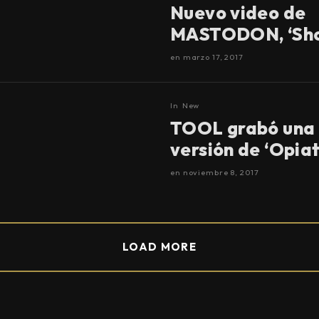
Nuevo video de
MASTODON, ‘Sho
en
marzo 17, 2017
In
New
TOOL grabó una
versión de ‘Opiat
en
noviembre 8, 2017
LOAD MORE