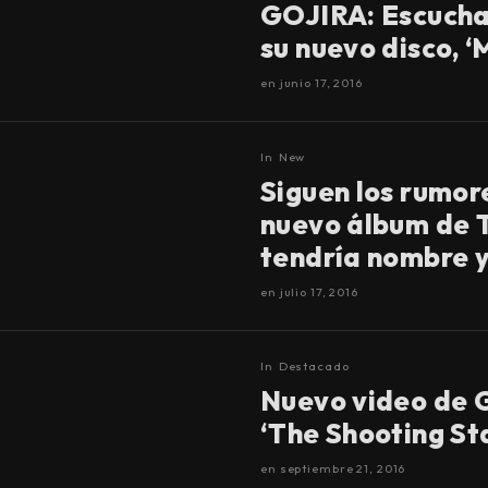
GOJIRA: Escucha
su nuevo disco, 
en
junio 17, 2016
In
New
Siguen los rumor
nuevo álbum de 
tendría nombre y
en
julio 17, 2016
In
Destacado
Nuevo video de 
‘The Shooting St
en
septiembre 21, 2016