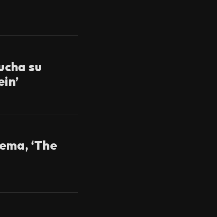
ucha su
ein’
ema, ‘The