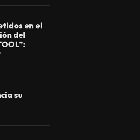
tidos en el
ión del
TOOL”:
r
ia su
o