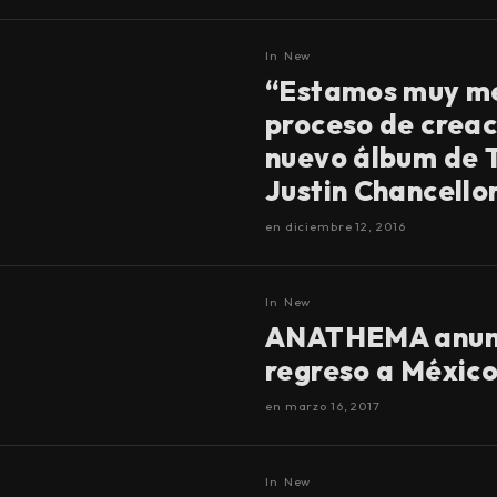
In
New
“Estamos muy me
proceso de creac
nuevo álbum de 
Justin Chancello
en
diciembre 12, 2016
In
New
ANATHEMA anunc
regreso a Méxic
en
marzo 16, 2017
In
New