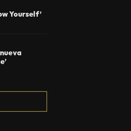
w Yourself’
 nueva
e’