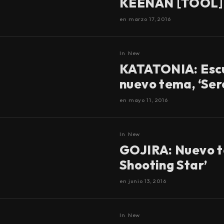
KEENAN [TOOL]
en
marzo 17, 2016
In
New
KATATONIA: Esc
nuevo tema, ‘Ser
en
mayo 11, 2016
In
New
GOJIRA: Nuevo t
Shooting Star’
en
junio 13, 2016
In
New