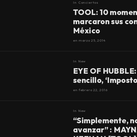
In
Conciertos
TOOL: 10 momen
marcaron sus con
México
en
marzo 25, 2014
In
New
EYE OF HUBBLE:
sencillo, ‘Imposto
en
febrero 22, 2016
In
New
“Simplemente, n
avanzar” : MAY