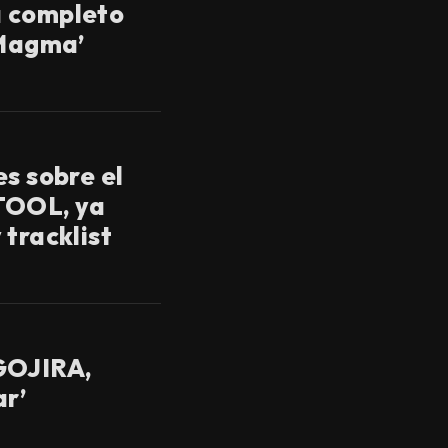
 completo
‘Magma’
es sobre el
TOOL, ya
 tracklist
GOJIRA,
ar’