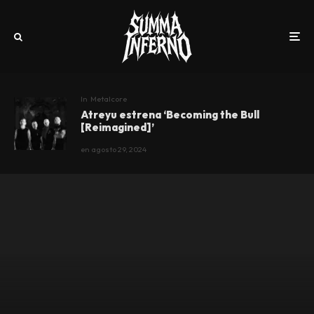
In
Metalcore
Atreyu estrena ‘Becoming the Bull
[Reimagined]’
en
agosto 29, 2024