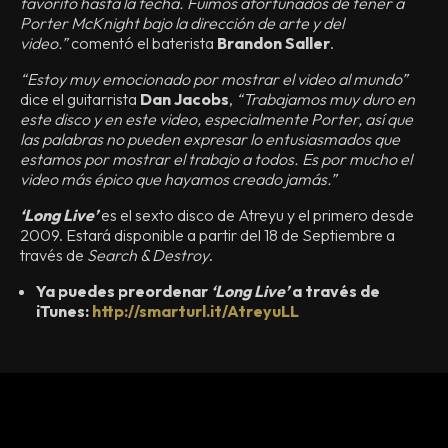
favorito hasta la fecha. Fuimos afortunados de tener a
Porter McKnight bajo la dirección de arte y del
video.”
comentó el baterista
Brandon Saller
.
“Estoy muy emocionado por mostrar el video al mundo”
dice el guitarrista
Dan Jacobs
,
“Trabajamos muy duro en
este disco y en este video, especialmente Porter, así que
las palabras no pueden expresar lo entusiasmados que
estamos por mostrar el trabajo a todos. Es por mucho el
video más épico que hayamos creado jamás.”
‘Long Live’
es el sexto disco de Atreyu y el primero desde
2009. Estará disponible a partir del 18 de Septiembre a
través de
Search & Destroy
.
Ya puedes preordenar
‘Long Live’
a través de
iTunes:
http://smarturl.it/AtreyuLL