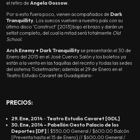
el retiro de
Angela Gossow
.
Por si esto fuera poco, vienen acompañados de
Dark
Tranquillity
. Los suecos vuelven a nuestro país con su
último disco ‘Construct’ [2013] bajo el brazo y darán un
setlist completo, del cual la mitad será totalmente
Old
School
.
Arch Enemy + Dark Tranquillity
se presentarán el 30 de
Enero del 2015 en el José Cuervo Salón y los boletos ya
están a la venta en las taquillas del recinto y todas las sedes
del sistema Ticketmaster; además el 29 de Enero en el
Teatro Estudio Cavaret de Guadajalara-
PRECIOS:
29. Ene, 2014
–
Teatro Estudio Cavaret [GDL]
30. Ene, 2014 – Pabellón Oesto Palacio de los
Deportes [DF]
| $550.00 General / $600.00 Balcón
[Preventa hasta el 15 de Enero] // $600.00 General /