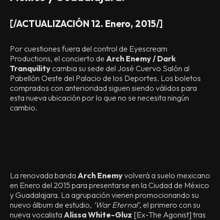
[/ACTUALIZACIÓN 12. Enero, 2015/]
Por cuestiones fuera del control de Eyescream
Productions, el concierto de
Arch Enemy / Dark
Tranquility
cambia su sede del José Cuervo Salón al
Pabellón Oeste del Palacio de los Deportes. Los boletos
comprados con anterioridad siguen siendo válidos para
esta nueva ubicación por lo que no se necesita ningún
cambio.
La renovada banda
Arch Enemy
volverá a suelo mexicano
en Enero del 2015 para presentarse en la Ciudad de México
y Guadalajara. La agrupación vienen promocionando su
nuevo álbum de estudio,
‘War Eternal’
, el primero con su
nueva vocalista
Alissa White-Gluz
[Ex-The Agonist] tras