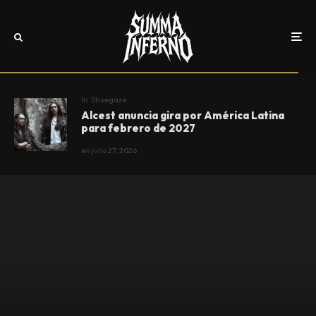
In
Shoegaze
Alcest anuncia gira por América Latina
para febrero de 2027
en
julio 27, 2026