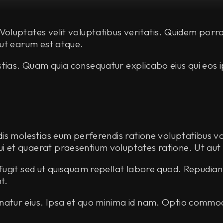
oluptates velit voluptatibus veritatis. Quidem porro
 ut earum est atque.
ias. Quam quia consequatur explicabo eius qui eos ip
ndis molestias eum perferendis ratione voluptatibus
 et quaerat praesentium voluptates ratione. Ut aut
 fugit sed ut quisquam repellat labore quod. Repudia
t.
rnatur eius. Ipsa et quo minima id nam. Optio comm