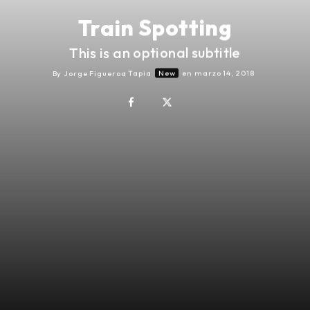
Train Spotting
This is an optional subtitle
By
Jorge Figueroa Tapia
New
en
marzo 14, 2018