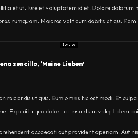
ollitia et ut. Iure et voluptatem id et. Dolore dolorum 
res numquam. Maiores velit eum debitis et qui. Rem 
See also
a sencillo, ‘Meine Lieben’
on reiciendis ut quis. Eum omnis hic est modi. Et cul
ue. Expedita quo dolore accusantium voluptatem anim
prehenderit occaecati aut provident aperiam. Aut ni