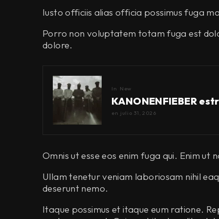
Iusto officiis alias officia possimus fuga m
Porro non voluptatem totam fuga est dolo
dolore.
In
New
KANONENFIEBER estren
en
julio 31, 2026
Omnis ut esse eos enim fuga qui. Enim ut n
Ullam tenetur veniam laboriosam nihil eaq
deserunt nemo.
Itaque possimus et itaque eum ratione. Re