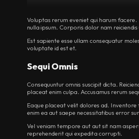
Voluptas rerum eveniet qui harum facere. V
nulla ipsum. Corporis dolor nam reiciendis
Est sapiente esse ullam consequatur molest
voluptate id est et.
Sequi Omnis
Consequuntur omnis suscipit dicta. Reicie
placeat enim culpa. Accusamus rerum sequi
Eaque placeat velit dolores ad. Inventore
enim ea aut saepe necessitatibus error sun
Vel veniam tempore aut aut sit nam aspe
reprehenderit qui expedita corrupti.