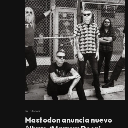
In
Stoner
Mastodon anuncia nuevo