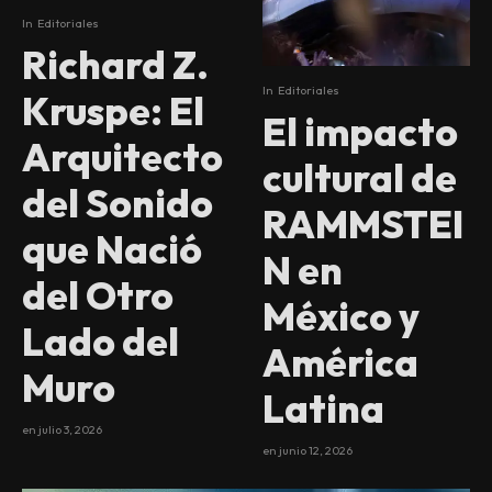
In
Editoriales
Richard Z.
In
Editoriales
Kruspe: El
El impacto
Arquitecto
cultural de
del Sonido
RAMMSTEI
que Nació
N en
del Otro
México y
Lado del
América
Muro
Latina
en
julio 3, 2026
en
junio 12, 2026