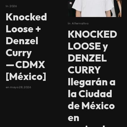
In
2026
Knocked
In
Alternativo
Loose +
KNOCKED
Denzel
LOOSE y
Curry
DENZEL
— CDMX
CURRY
[México]
llegarán a
en
mayo 28, 2026
la Ciudad
de México
en