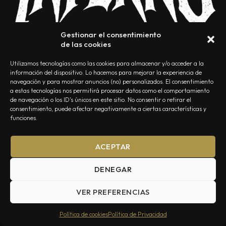
Gestionar el consentimiento
de las cookies
Utilizamos tecnologías como las cookies para almacenar y/o acceder a la
información del dispositivo. Lo hacemos para mejorar la experiencia de
navegación y para mostrar anuncios (no) personalizados. El consentimiento
a estas tecnologías nos permitirá procesar datos como el comportamiento
NOSOTROS
CONTACTO
EDITORIAL
POLÍTICA DE PRIVACIDAD
de navegación o los ID's únicos en este sitio. No consentir o retirar el
consentimiento, puede afectar negativamente a ciertas características y
POLÍTICA DE COOKIES
TÉRMINOS Y CONDICIONES
funciones.
ACEPTAR
DENEGAR
VER PREFERENCIAS
Summa Inferno — Todos los Derechos Reservados © 2026
Política de cookies
Política de Privacidad