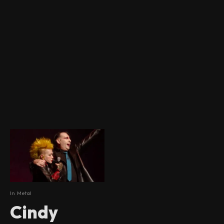
In
Metal
Cindy