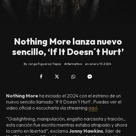
Nothing More lanza nuevo
sencillo, ‘If It Doesn´t Hurt’
By
Jorge Figueroa Tapia
Alternativo
en
enero 19, 2024
Nothing More
ha iniciado el 2024 con el estreno de un
nuevo sencillo llamado ‘If It Doesn´t Hurt’. Puedes ver el
video oficial o escucharla vía streaming
aquí
.
“Gaslightining, manipulación, engaño narcisista y traición…
esta canción fue escrita mientras estaba atrapado y ahora
la canto en libertad”, exclama
Jonny Hawkins
, líder de