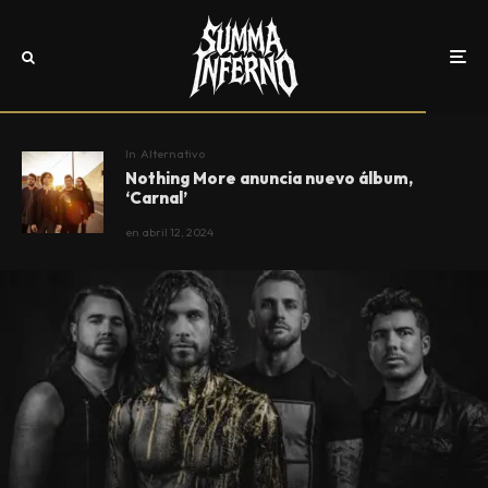
In
Alternativo
Nothing More anuncia nuevo álbum,
‘Carnal’
en
abril 12, 2024