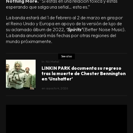
Nothing More.
“Si estás en una relación tóxica y estás
esperando que salga una señal… esta es.”
La banda estará del 1 de febrero al 2 de marzo en gira por
el Reino Unido y Europa en apoyo de la versión de lujo de
su aclamado álbum de 2022,
‘Spirits’
(Better Noise Music).
La banda anunciará más fechas por otras regiones del
mundo próximamente.
See also
In
Nü Metal
LINKIN PARK documenta su regreso
tras la muerte de Chester Bennington
en ‘Unshatter’
en
agosto 4, 2026