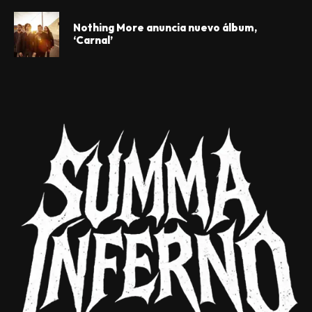
Nothing More anuncia nuevo álbum,
‘Carnal’