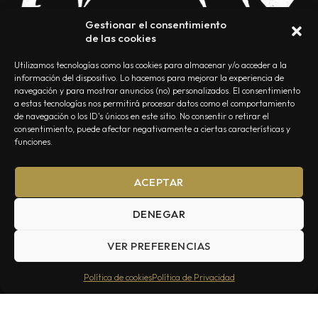
Gestionar el consentimiento
de las cookies
Utilizamos tecnologías como las cookies para almacenar y/o acceder a la
información del dispositivo. Lo hacemos para mejorar la experiencia de
navegación y para mostrar anuncios (no) personalizados. El consentimiento
a estas tecnologías nos permitirá procesar datos como el comportamiento
NOSOTROS
CONTACTO
EDITORIAL
POLÍTICA DE PRIVACIDAD
de navegación o los ID's únicos en este sitio. No consentir o retirar el
consentimiento, puede afectar negativamente a ciertas características y
POLÍTICA DE COOKIES
TÉRMINOS Y CONDICIONES
funciones.
ACEPTAR
DENEGAR
VER PREFERENCIAS
Summa Inferno — Todos los Derechos Reservados © 2026
Política de cookies
Política de Privacidad