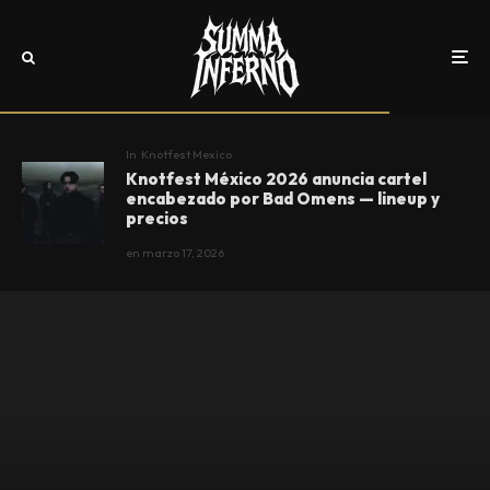
In
Knotfest Mexico
Knotfest México 2026 anuncia cartel
encabezado por Bad Omens — lineup y
precios
en
marzo 17, 2026