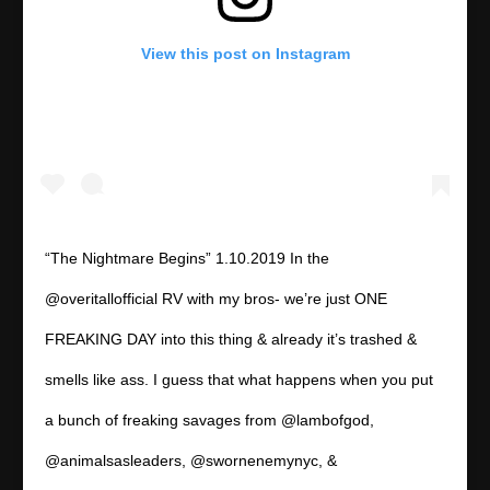
View this post on Instagram
“The Nightmare Begins” 1.10.2019 In the
@overitallofficial RV with my bros- we’re just ONE
FREAKING DAY into this thing & already it’s trashed &
smells like ass. I guess that what happens when you put
a bunch of freaking savages from @lambofgod,
@animalsasleaders, @swornenemynyc, &