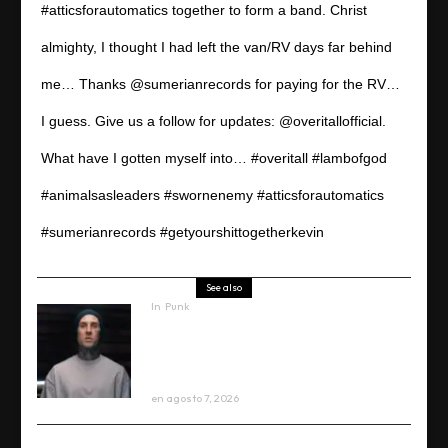
#atticsforautomatics together to form a band. Christ
almighty, I thought I had left the van/RV days far behind
me… Thanks @sumerianrecords for paying for the RV…
I guess. Give us a follow for updates: @overitallofficial.
What have I gotten myself into… #overitall #lambofgod
#animalsasleaders #swornenemy #atticsforautomatics
#sumerianrecords #getyourshittogetherkevin
See also
In
Punk
Travis Barker enfrenta el
accidente que casi lo mata en
‘Louder Than Fear’; ve el trailer
en
agosto 7, 2026