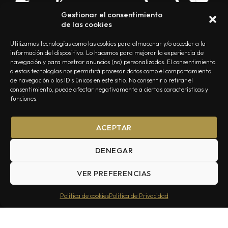
Gestionar el consentimiento
de las cookies
Utilizamos tecnologías como las cookies para almacenar y/o acceder a la
información del dispositivo. Lo hacemos para mejorar la experiencia de
navegación y para mostrar anuncios (no) personalizados. El consentimiento
a estas tecnologías nos permitirá procesar datos como el comportamiento
NOSOTROS
CONTACTO
EDITORIAL
POLÍTICA DE PRIVACIDAD
de navegación o los ID's únicos en este sitio. No consentir o retirar el
consentimiento, puede afectar negativamente a ciertas características y
POLÍTICA DE COOKIES
TÉRMINOS Y CONDICIONES
funciones.
ACEPTAR
DENEGAR
VER PREFERENCIAS
Summa Inferno — Todos los Derechos Reservados © 2026
Política de cookies
Política de Privacidad