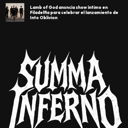
Lamb of God anuncia show íntimo en
Filadelfia para celebrar el lanzamiento de
Into Oblivion