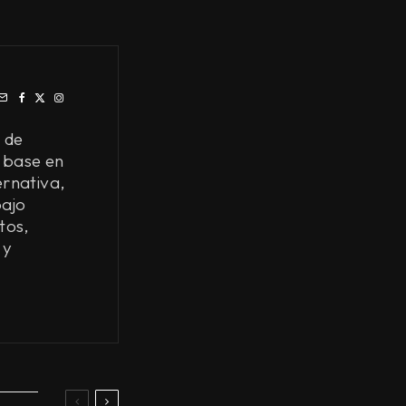
 de
 base en
ernativa,
bajo
tos,
 y