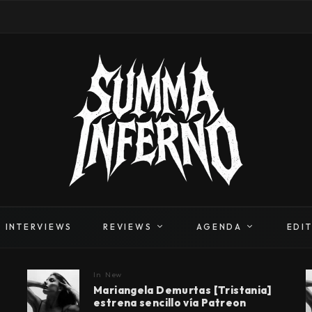
INTERVIEWS
REVIEWS
AGENDA
EDI
In
New
Mariangela Demurtas [Tristania]
estrena sencillo vía Patreon