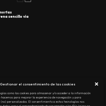
murtas
rena sencillo vía
Gestionar el consentimiento de las cookies
TÉRMINOS Y CONDICIONES
ogías como las cookies para almacenar y/o acceder a la información
Lo hacemos para mejorar la experiencia de navegación y para
(no) personalizados. El consentimiento a estas tecnologías nos
r datos como el comportamiento de navegación o los ID's únicos en