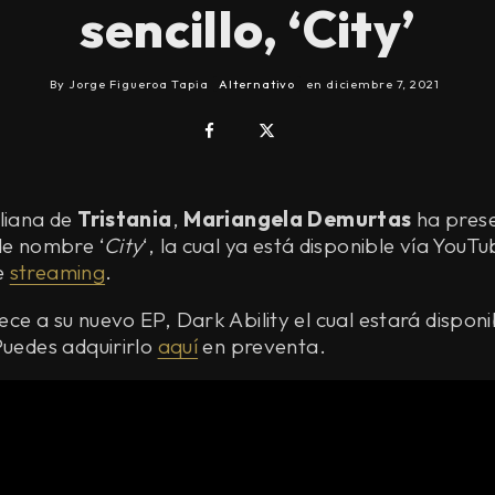
sencillo, ‘City’
By
Jorge Figueroa Tapia
Alternativo
en
diciembre 7, 2021
aliana de
Tristania
,
Mariangela Demurtas
ha pres
de nombre ‘
City
‘, la cual ya está disponible vía YouTu
e
streaming
.
ce a su nuevo EP, Dark Ability el cual estará disponib
Puedes adquirirlo
aquí
en preventa.