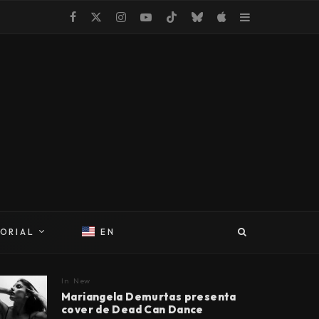
TORIAL
EN
In
New
Mariangela Demurtas presenta
cover de Dead Can Dance