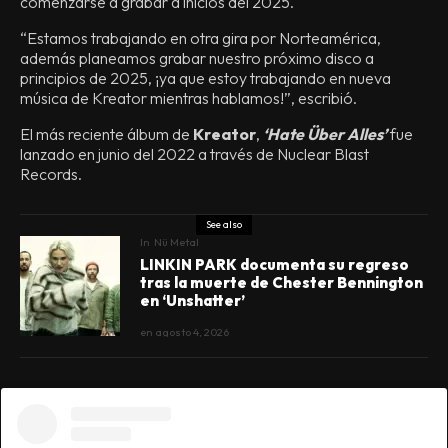
comenzarse a grabar a inicios del 2025.
“Estamos trabajando en otra gira por Norteamérica,
además planeamos grabar nuestro próximo disco a
principios de 2025, ¡ya que estoy trabajando en nueva
música de Kreator mientras hablamos!”, escribió.
El más reciente álbum de
Kreator
,
‘Hate Über Alles’
fue
lanzado en junio del 2022 a través de Nuclear Blast
Records.
See also
In
Nü Metal
LINKIN PARK documenta su regreso
tras la muerte de Chester Bennington
en ‘Unshatter’
en
agosto 4, 2026