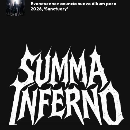
Evanescence anuncia nuevo álbum para
2026, ‘Sanctuary’