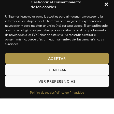
Gestionar el consentimiento
de las cookies
Utilizamos tecnologías como las cookies para almacenar y/o acceder a la
información del dispositivo. Lo hacemos para mejorar la experiencia de
navegación y para mostrar anuncios (no) personalizados. El consentimiento
a estas tecnologías nos permitirá procesar datos como el comportamiento
NOSOTROS
CONTACTO
EDITORIAL
POLÍTICA DE PRIVACIDAD
de navegación o los ID's únicos en este sitio. No consentir o retirar el
consentimiento, puede afectar negativamente a ciertas características y
POLÍTICA DE COOKIES
TÉRMINOS Y CONDICIONES
funciones.
ACEPTAR
DENEGAR
VER PREFERENCIAS
Summa Inferno — Todos los Derechos Reservados © 2026
Política de cookies
Política de Privacidad