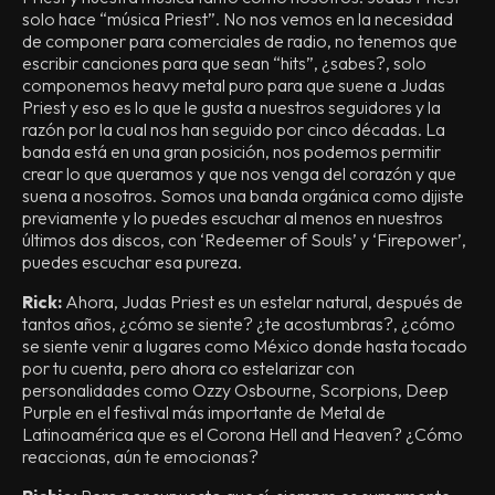
solo hace “música Priest”. No nos vemos en la necesidad
de componer para comerciales de radio, no tenemos que
escribir canciones para que sean “hits”, ¿sabes?, solo
componemos heavy metal puro para que suene a Judas
Priest y eso es lo que le gusta a nuestros seguidores y la
razón por la cual nos han seguido por cinco décadas. La
banda está en una gran posición, nos podemos permitir
crear lo que queramos y que nos venga del corazón y que
suena a nosotros. Somos una banda orgánica como dijiste
previamente y lo puedes escuchar al menos en nuestros
últimos dos discos, con ‘Redeemer of Souls’ y ‘Firepower’,
puedes escuchar esa pureza.
Rick:
Ahora, Judas Priest es un estelar natural, después de
tantos años, ¿cómo se siente? ¿te acostumbras?, ¿cómo
se siente venir a lugares como México donde hasta tocado
por tu cuenta, pero ahora co estelarizar con
personalidades como Ozzy Osbourne, Scorpions, Deep
Purple en el festival más importante de Metal de
Latinoamérica que es el Corona Hell and Heaven? ¿Cómo
reaccionas, aún te emocionas?