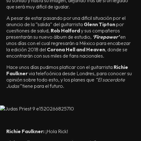
su sonido y hasta su imagen, dejando tras de sí un legado
que será muy dificil de igualar.
A pesar de estar pasando por una dificil situación por el
anuncio de la “salida” del guitarrista
Glenn Tipton
por
cuestiones de salud,
Rob Halford
y sus compañeros
presentarán su nuevo álbum de estudio,
‘Firepower’
en
unos días con el cual regresarán a México para encabezar
la edición 2018 del
Corona Hell and Heaven
, donde se
encontrarán con sus miles de fans nacionales.
Hace unos días pudimos platicar con el guitarrista
Richie
Faulkner
via telefoónica desde Londres, para conocer su
opinión sobre todo esto, y los planes que
“El sacerdote
Judas”
tiene para el futuro.
Richie Faulkner:
¡Hola Rick!