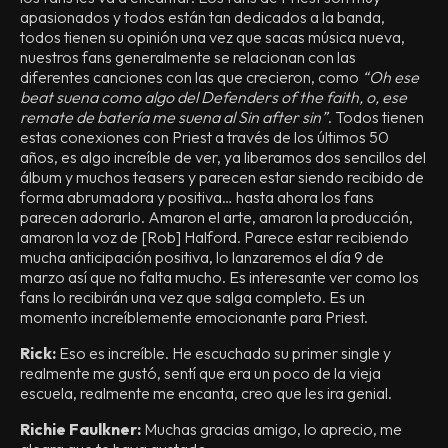
apasionados y todos están tan dedicados a la banda,
todos tienen su opinión una vez que sacas música nueva,
nuestros fans generalmente se relacionan con las
diferentes canciones con las que crecieron, como
“Oh ese
beat suena como algo del Defenders of the faith, o, ese
remate de batería me suena al Sin after sin”
. Todos tienen
estas conexiones con Priest a través de los últimos 50
años, es algo increíble de ver, ya liberamos dos sencillos del
álbum y muchos teasers y parecen estar siendo recibido de
forma abrumadora y positiva… hasta ahora los fans
parecen adorarlo. Amaron el arte, amaron la producción,
amaron la voz de [Rob] Halford. Parece estar recibiendo
mucha anticipación positiva, lo lanzaremos el día 9 de
marzo así que no falta mucho. Es interesante ver como los
fans lo recibirán una vez que salga completo. Es un
momento increíblemente emocionante para Priest.
Rick:
Eso es increíble. He escuchado su primer single y
realmente me gustó, sentí que era un poco de la vieja
escuela, realmente me encanta, creo que les ira genial.
Richie Faulkner:
Muchas gracias amigo, lo aprecio, me