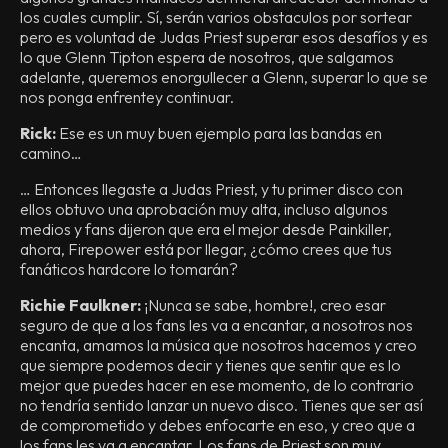
los cuales cumplir. Sí, serán varios obstaculos por sortear
pero es voluntad de Judas Priest superar esos desafíos y es
lo que Glenn Tipton espera de nosotros, que salgamos
adelante, queremos enorgullecer a Glenn, superar lo que se
nos ponga enfrentey continuar.
Rick:
Ese es un muy buen ejemplo para las bandas en
camino…
… Entonces llegaste a Judas Priest, y tu primer disco con
ellos obtuvo una aprobación muy alta, incluso algunos
medios y fans dijeron que era el mejor desde Painkiller,
ahora, Firepower está por llegar, ¿cómo crees que tus
fanáticos hardcore lo tomarán?
Richie Faulkner:
¡Nunca se sabe, hombre!, creo esar
seguro de que a los fans les va a encantar, a nosotros nos
encanta, amamos la música que nosotros hacemos y creo
que siempre podemos decir y tienes que sentir que es lo
mejor que puedes hacer en ese momento, de lo contrario
no tendría sentido lanzar un nuevo disco. Tienes que ser así
de comprometido y debes enfocarte en eso, y creo que a
los fans les va a encantar. Los fans de Priest son muy