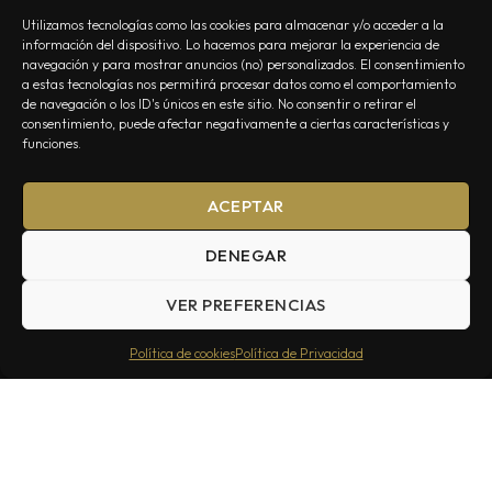
Utilizamos tecnologías como las cookies para almacenar y/o acceder a la
información del dispositivo. Lo hacemos para mejorar la experiencia de
navegación y para mostrar anuncios (no) personalizados. El consentimiento
a estas tecnologías nos permitirá procesar datos como el comportamiento
NOSOTROS
CONTACTO
EDITORIAL
POLÍTICA DE PRIVACIDAD
de navegación o los ID's únicos en este sitio. No consentir o retirar el
consentimiento, puede afectar negativamente a ciertas características y
POLÍTICA DE COOKIES
TÉRMINOS Y CONDICIONES
funciones.
ACEPTAR
DENEGAR
VER PREFERENCIAS
Summa Inferno — Todos los Derechos Reservados © 2026
Política de cookies
Política de Privacidad