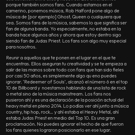
porque también somos fans. Cuando estamos en el
camerino, ponemos música, Rob Halford pone algo de
música de [por ejemplo] Ghost, Queen o cualquiera que
sea. Somos fans de la música, sabemos lo que significa ser
fan de alguna banda. Yo especialmente, no estaba en la
banda hace algunos años y ahora que estoy dentro sigo
siendo fan de Judas Priest. Los fans son algo muy especial
para nosotros.
Reunir a aquellos que te ponen en el lugar en el que te
encuentras. Ellos aseguran tu creatividad y se te empieza a
salir de las manos sobre todo con fans que han sido fieles
por casi 50 años, es simplemente algo qu eno puedes
ignorar. ‘Redeemer of Souls’, alcanzó el número 6 en el top
10 de Billboard y noestamos hablando de una lista de rock
o metal sino de la música mainstream. Los fans nos
pusieron ahí y es una declaración de la posición actual del
heavy metal en pleno 2014. Lo podías ver ahí junto a música
country, hip hop, rock… y ahí estaba el Heavy Metal, ahí
estaba Judas Priest en medio del Top 10. Es una gran
proclamación. No puedes ignorar el hecho de que fueron
los fans quienes lograron posicionarlo en ese lugar.