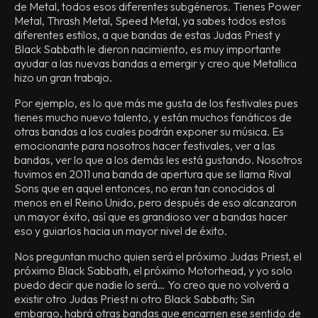
de Metal, todos esos diferentes subgéneros. Tienes Power
Metal, Thrash Metal, Speed Metal, ya sabes todos estos
diferentes estilos, a que bandas de estas Judas Priest y
Black Sabbath le dieron nacimiento, es muy importante
ayudar a las nuevas bandas a emergir y creo que Metallica
hizo un gran trabajo.
Por ejemplo, es lo que más me gusta de los festivales pues
tienes mucho nuevo talento, y están muchos fanáticos de
otras bandas a los cuales podrán exponer su música. Es
emocionante para nosotros hacer festivales, ver a las
bandas, ver lo que a los demás les está gustando. Nosotros
tuvimos en 2011 una banda de apertura que se llama Rival
Sons que en aquel entonces, no eran tan conocidos al
menos en el Reino Unido, pero después de eso alcanzaron
un mayor éxito, así que es grandioso ver a bandas hacer
eso y guiarlos hacia un mayor nivel de éxito.
Nos preguntan mucho quien será el próximo Judas Priest, el
próximo Black Sabbath, el próximo Motorhead, y yo solo
puedo decir que nadie lo será… Yo creo que no volverá a
existir otro Judas Priest ni otro Black Sabbath; Sin
embargo, habrá otras bandas que encarnen ese sentido de