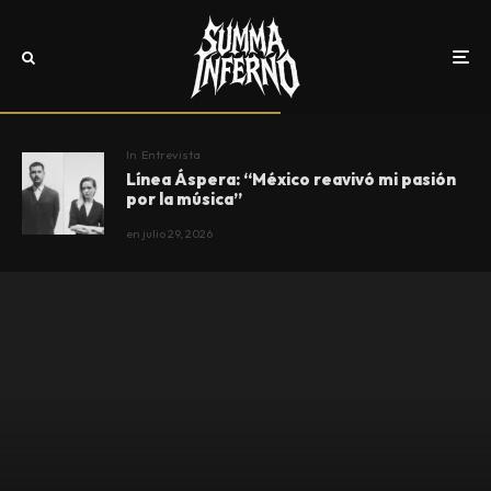
In
Entrevista
Línea Áspera: “México reavivó mi pasión
por la música”
en
julio 29, 2026