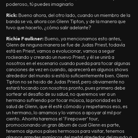
poderoso, tú puedes imaginarlo
Rick:
Bueno ahora, del otro lado, cuando un miembro de la
banda se va, ahora con Glenn Tipton, y de la manera que
tuvo que hacerlo, ¿cómo salir adelante?
Richie Faulkner:
Bueno, ya mencionamos esto antes,
Glenn de ninguna manera se fue de Judas Priest, todavía
está en Priest, vamos a evolucionar, vamos a seguir
rockeando y creando un nuevo Priest, y él se unirá a
nosotros en el escenario cuando pueda para tocar algunas
canciones de vez en cuando, aparecerá en algunos shows
alrededor del mundo si está lo suficientemente bien. Glenn
Tipton no se ha ido de Judas Priest, pero obviamente no
estará tocando con nosotros pronto, pues primero debe
sortear el desafio de su salud, no queremos ver a un
hermano sufriendo por tocar música, la prioridad es la
salud de Glenn, que él esté cómodo y respetamos eso, es
un hermano, lo amamos y lo vamos a apoyar al mil por
ciento. Ahorita haremos el ‘Firepower’ tour,
promocionando un gran álbum de cual Glenn es parte,
tenemos algunos países hermosos para visitar, tenemos
algunos grandes maníacos del metal alrededor del mundo a