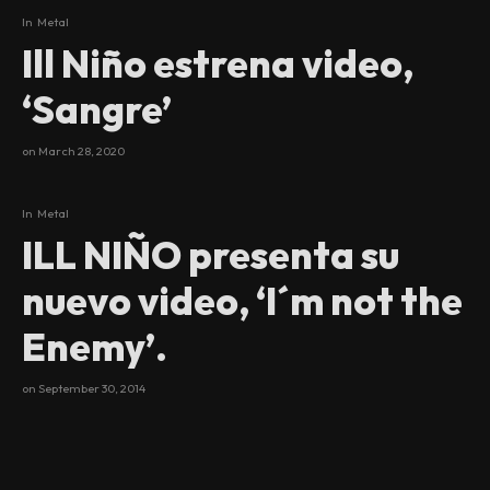
In
Metal
Ill Niño estrena video,
‘Sangre’
on
March 28, 2020
In
Metal
ILL NIÑO presenta su
nuevo video, ‘I´m not the
Enemy’.
on
September 30, 2014