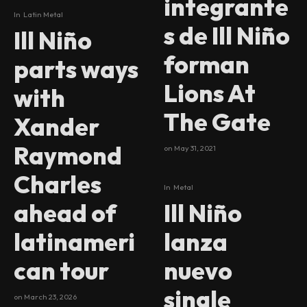
integrante
In
Latin Metal
s de Ill Niño
Ill Niño
forman
parts ways
Lions At
with
The Gate
Xander
Raymond
on
May 31, 2021
Charles
In
Metal
ahead of
Ill Niño
latinameri
lanza
can tour
nuevo
single
on
March 23, 2026