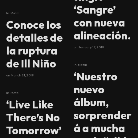
‘Sangre’
In
Metal
con nueva
Conoce los
alineación.
detalles de
la ruptura
on
January 17, 2019
de Ill Niño
In
Metal
‘Nuestro
on
March 21, 2019
nuevo
In
Metal
álbum,
‘Live Like
sorprender
There’s No
á a mucha
Tomorrow’