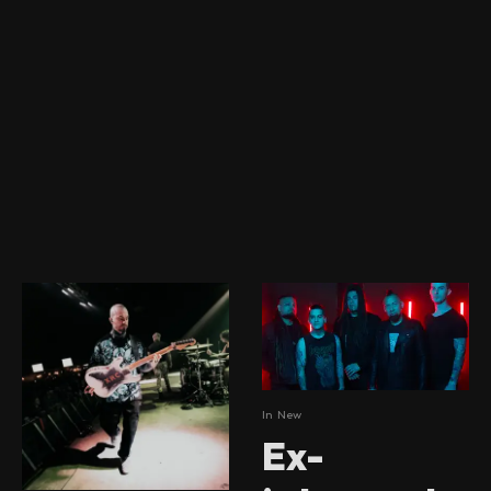
In
New
Ex-