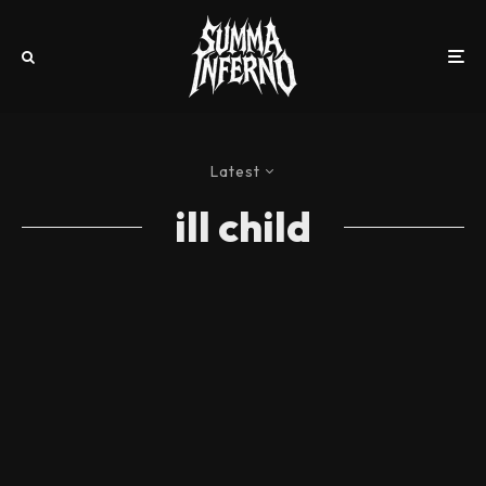
Latest
ill child