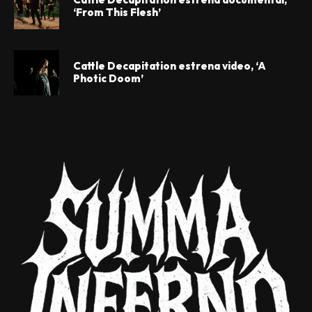
‘From This Flesh’
Cattle Decapitation estrena video, ‘A
Photic Doom’