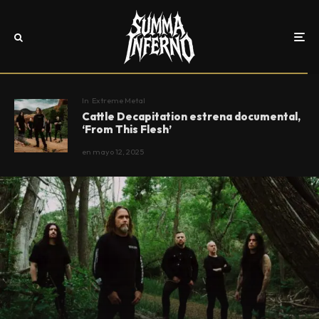
In
Extreme Metal
Cattle Decapitation estrena documental,
‘From This Flesh’
en
mayo 12, 2025