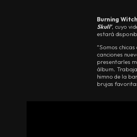
Burning Witc
Skull’
, cuyo vi
estará disponib
“Somos chicas 
canciones nuev
presentarles m
álbum. Trabajar
himno de la ban
brujas favoritas