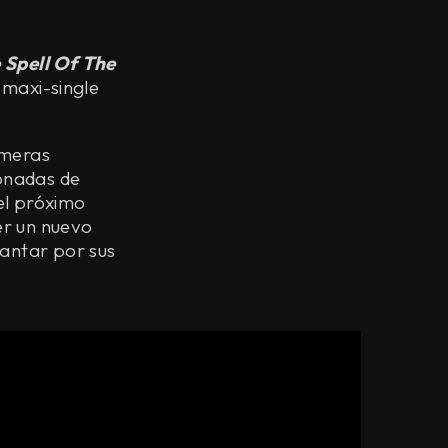
 Spell Of The
 maxi-single
imeras
onadas de
el próximo
ser un nuevo
cantar por sus