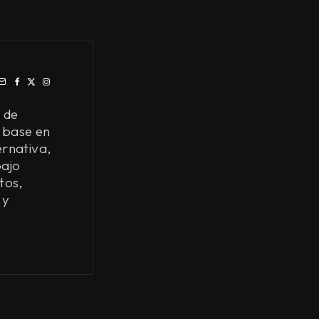
 de
 base en
ernativa,
bajo
tos,
 y