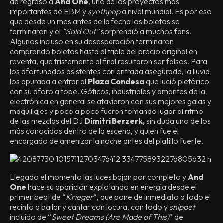
de regreso a
And One
, uno de los proyectos más
importantes de EBM y
synthpop
a nivel mundial. Es por eso
que desde un mes antes de la fecha los boletos se
terminaron y el
“Sold Out”
sorprendió a muchos fans.
Algunos incluso en su desesperación terminaron
comprando boletos hasta al triple del precio original en
reventa, que tristemente al final resultaron ser falsos. Para
los afortunados asistentes con entrada asegurada, la lluvia
los apuraba a entrar al
Plaza Condesa
que lució pletórico
con su aforo a tope. Góticos, industriales y amantes de la
electrónica en general se ataviaron con sus mejores galas y
maquillajes y poco a poco fueron tomando lugar al ritmo
de las mezclas del DJ
Dimitri Berzerk,
sin duda uno de los
más conocidos dentro de la escena, y quien fue el
encargado de amenizar la noche antes del platillo fuerte.
Llegado el momento las luces bajan por completo y
And
One
hace su aparición explotando en energía desde el
primer beat de “
Krieger
“, que pone de inmediato a todo el
recinto a bailar y cantar con locura, con todo y
snippet
incluido de “
Sweet Dreams (Are Made of This)
” de