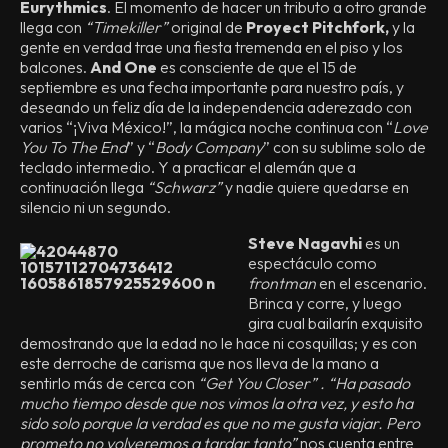
Eurythmics
. El momento de hacer un tributo a otro grande
llega con
“Timekiller”
original de
Proyect Pitchfork,
y la
gente en verdad trae una fiesta tremenda en el piso y los
balcones.
And One
es consciente de que el 15 de
septiembre es una fecha importante para nuestro país, y
deseando un feliz día de la independencia aderezado con
varios “¡Viva México!”, la mágica noche continua con “
Love
You To The End
” y “
Body Company
” con su sublime solo de
teclado intermedio. Y a practicar el alemán que a
continuación llega
“Schwarz”
y nadie quiere quedarse en
silencio ni un segundo.
Steve Nagavhi
es un
espectáculo como
frontman
en el escenario.
Brinca y corre, y luego
gira cual bailarín exquisito
demostrando que la edad no le hace ni cosquillas; y es con
este derroche de carisma que nos lleva de la mano a
sentirlo más de cerca con
“Get You Closer” . “Ha pasado
mucho tiempo desde que nos vimos la otra vez, y esto ha
sido solo porque la verdad es que no me gusta viajar. Pero
prometo no volveremos a tardar tanto”
nos cuenta entre