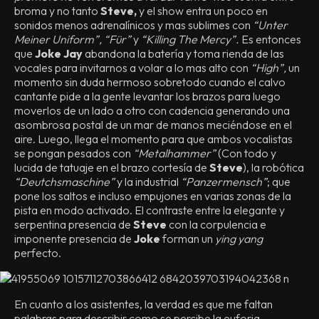
broma y no tanto
Steve,
y el show entra un poco en
sonidos menos adrenalínicos y mas sublimes con
“Unter
Meiner Uniform”, “Für”
y
“Killing The Mercy”.
Es entonces
que
Joke Jay
abandona la batería y toma rienda de las
vocales para invitarnos a volar a lo mas alto con
“High”,
un
momento sin duda hermoso sobretodo cuando el calvo
cantante pide a la gente levantar los brazos para luego
moverlos de un lado a otro con cadencia generando una
asombrosa postal de un mar de manos meciéndose en el
aire. Luego, llega el momento para que ambos vocalistas
se pongan pesados con
“Metalhammer”
(Con todo y
lucida de tatuaje en el brazo cortesía de
Steve
), la robótica
“Deutchsmaschine”
y la industrial
“Panzermensch”
; que
pone los saltos e incluso empujones en varias zonas de la
pista en modo activado. El contraste entre la elegante y
serpentina presencia de
Steve
con la corpulencia e
imponente presencia de
Joke
forman un
ying yang
perfecto.
En cuanto a los asistentes, la verdad es que me faltan
palabras para describir como se percibe la euforia