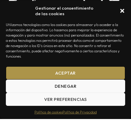
Gestionar el consentimiento
de las cookies
Utilizamos tecnologías como las cookies para almacenar y/o acceder a la
información del dispositivo. Lo hacemos para mejorar la experiencia de
navegación y para mostrar anuncios (no) personalizados. El consentimiento
a estas tecnologías nos permitirá procesar datos como el comportamiento
NOSOTROS
CONTACTO
EDITORIAL
POLÍTICA DE PRIVACIDAD
de navegación o los ID's únicos en este sitio. No consentir o retirar el
consentimiento, puede afectar negativamente a ciertas características y
POLÍTICA DE COOKIES
TÉRMINOS Y CONDICIONES
funciones.
ACEPTAR
DENEGAR
VER PREFERENCIAS
Summa Inferno — Todos los Derechos Reservados © 2026
Política de cookies
Política de Privacidad