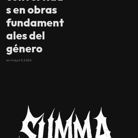
s en obras
fundament
ales del
género
en
mayo 9, 2026