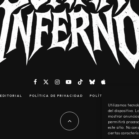
EDITORIAL
POLÍTICA DE PRIVACIDAD
POLÍTICA DE COOKIES
Utilizamos tecnol
del dispositivo. 
mostrar anuncios 
permitirá procesa
este sitio. No co
ciertas caracterís