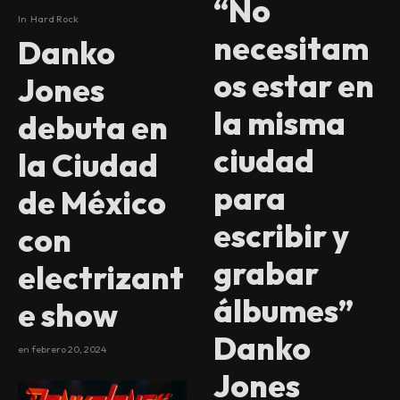
“No
In
Hard Rock
necesitam
Danko
os estar en
Jones
la misma
debuta en
ciudad
la Ciudad
para
de México
escribir y
con
grabar
electrizant
álbumes”
e show
Danko
en
febrero 20, 2024
Jones