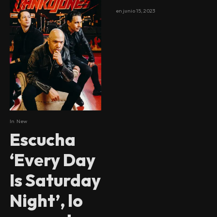
en
junio 15, 2023
In
New
Escucha
‘Every Day
Is Saturday
Night’, lo