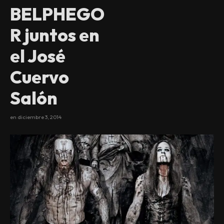
BELPHEGO
R juntos en
el José
Cuervo
Salón
en
diciembre 3, 2014