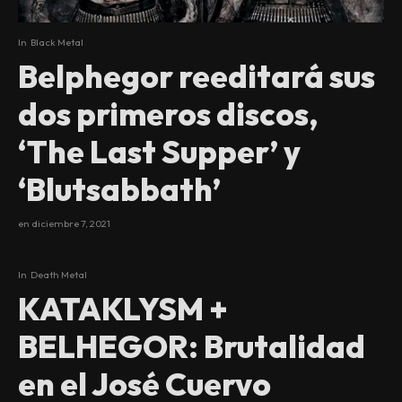
In
Black Metal
Belphegor reeditará sus
dos primeros discos,
‘The Last Supper’ y
‘Blutsabbath’
en
diciembre 7, 2021
In
Death Metal
KATAKLYSM +
BELHEGOR: Brutalidad
en el José Cuervo