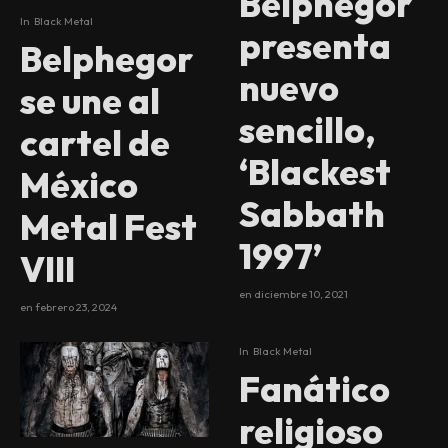
Belphegor
In
Black Metal
presenta
Belphegor
nuevo
se une al
sencillo,
cartel de
‘Blackest
México
Sabbath
Metal Fest
1997’
VIII
en
diciembre 10, 2021
en
febrero 23, 2024
In
Black Metal
Fanático
religioso