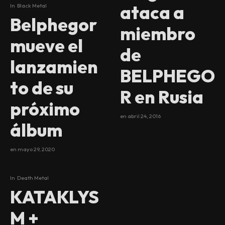
ataca a
In
Black Metal
Belphegor
miembro
mueve el
de
lanzamien
BELPHEGO
to de su
R en Rusia
próximo
en
abril 24, 2016
álbum
en
mayo 29, 2020
In
Death Metal
KATAKLYS
M +