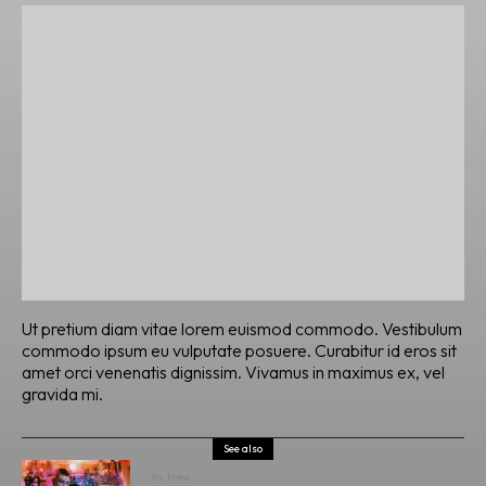
Ut pretium diam vitae lorem euismod commodo. Vestibulum
commodo ipsum eu vulputate posuere. Curabitur id eros sit
amet orci venenatis dignissim. Vivamus in maximus ex, vel
gravida mi.
See also
In
New