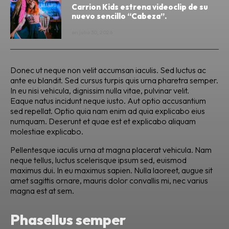
Carrion Kids estrena videoclip de su
nuevo sencillo “Cabeza”.
en
julio 30, 2026
Donec ut neque non velit accumsan iaculis. Sed luctus ac
ante eu blandit. Sed cursus turpis quis urna pharetra semper.
In eu nisi vehicula, dignissim nulla vitae, pulvinar velit.
Eaque natus incidunt neque iusto. Aut optio accusantium
sed repellat. Optio quia nam enim ad quia explicabo eius
numquam. Deserunt et quae est et explicabo aliquam
molestiae explicabo.
Pellentesque iaculis urna at magna placerat vehicula. Nam
neque tellus, luctus scelerisque ipsum sed, euismod
maximus dui. In eu maximus sapien. Nulla laoreet, augue sit
amet sagittis ornare, mauris dolor convallis mi, nec varius
magna est at sem.
Phasellus semper