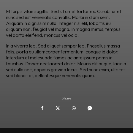
Et turpis vitae sagittis. Sed sit amet tortor ex. Curabitur et
nunc sed est venenatis convallis. Morbi in diam sem.
Aliquam in dignissim nulla. Integer nisl elit, lobortis eu
aliquam non, feugiat vel magna. In magna metus, tempus
vel porta eleifend, rhoncus vel odio.
In a viverra leo. Sed aliquet semper leo. Phasellus massa
felis, porta eu ullamcorper fermentum, congue id dolor.
Interdum et malesuada fames ac ante ipsum primis in
faucibus. Donec nec laoreet dolor. Mauris elit augue, lacinia
sed nulla nec, dapibus gravida lacus. Sed nunc enim, ultrices
sed blandit at, pellentesque venenatis quam.
Share