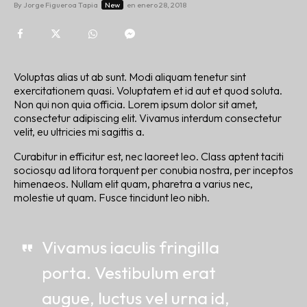
By
Jorge Figueroa Tapia
New
en
enero 28, 2018
Voluptas alias ut ab sunt. Modi aliquam tenetur sint
exercitationem quasi. Voluptatem et id aut et quod soluta.
Non qui non quia officia. Lorem ipsum dolor sit amet,
consectetur adipiscing elit. Vivamus interdum consectetur
velit, eu ultricies mi sagittis a.
Curabitur in efficitur est, nec laoreet leo. Class aptent taciti
sociosqu ad litora torquent per conubia nostra, per inceptos
himenaeos. Nullam elit quam, pharetra a varius nec,
molestie ut quam. Fusce tincidunt leo nibh.
Vivamus iaculis fringilla
porta. Vestibulum erat
augue, luctus vel urna id,