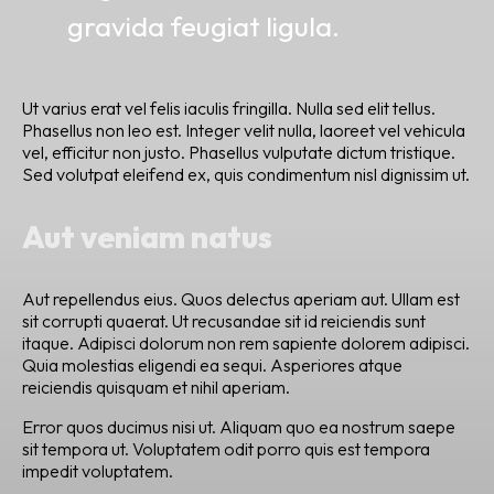
gravida feugiat ligula.
Ut varius erat vel felis iaculis fringilla. Nulla sed elit tellus.
Phasellus non leo est. Integer velit nulla, laoreet vel vehicula
vel, efficitur non justo. Phasellus vulputate dictum tristique.
Sed volutpat eleifend ex, quis condimentum nisl dignissim ut.
Aut veniam natus
Aut repellendus eius. Quos delectus aperiam aut. Ullam est
sit corrupti quaerat. Ut recusandae sit id reiciendis sunt
itaque. Adipisci dolorum non rem sapiente dolorem adipisci.
Quia molestias eligendi ea sequi. Asperiores atque
reiciendis quisquam et nihil aperiam.
Error quos ducimus nisi ut. Aliquam quo ea nostrum saepe
sit tempora ut. Voluptatem odit porro quis est tempora
impedit voluptatem.