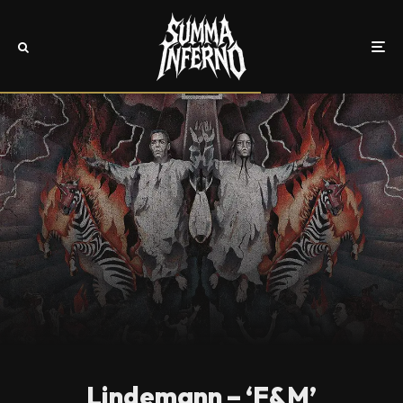
Lindemann – ‘F&M’