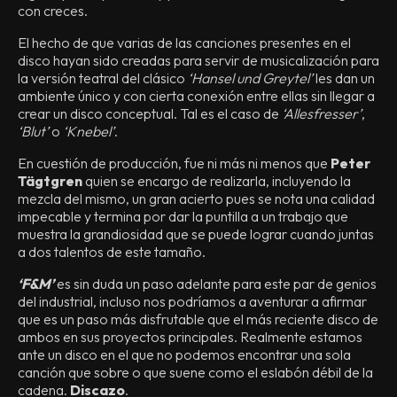
con creces.
El hecho de que varias de las canciones presentes en el
disco hayan sido creadas para servir de musicalización para
la versión teatral del clásico
‘Hansel und Greytel’
les dan un
ambiente único y con cierta conexión entre ellas sin llegar a
crear un disco conceptual. Tal es el caso de
‘Allesfresser’
,
‘Blut’
o
‘Knebel’
.
En cuestión de producción, fue ni más ni menos que
Peter
Tägtgren
quien se encargo de realizarla, incluyendo la
mezcla del mismo, un gran acierto pues se nota una calidad
impecable y termina por dar la puntilla a un trabajo que
muestra la grandiosidad que se puede lograr cuando juntas
a dos talentos de este tamaño.
‘F&M’
es sin duda un paso adelante para este par de genios
del industrial, incluso nos podríamos a aventurar a afirmar
que es un paso más disfrutable que el más reciente disco de
ambos en sus proyectos principales. Realmente estamos
ante un disco en el que no podemos encontrar una sola
canción que sobre o que suene como el eslabón débil de la
cadena.
Discazo
.