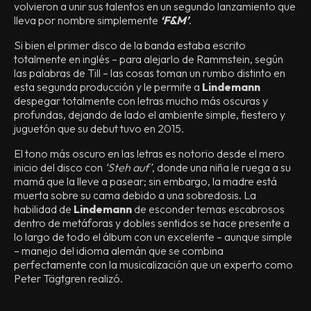
volvieron a unir sus talentos en un segundo lanzamiento que
lleva por nombre simplemente
‘F&M’
.
Si bien el primer disco de la banda estaba escrito
totalmente en inglés – para alejarlo de Rammstein, según
las palabras de Till – las cosas toman un rumbo distinto en
esta segunda producción y le permite a
Lindemann
despegar totalmente con letras mucho más oscuras y
profundas, dejando de lado el ambiente simple, fiestero y
juguetón que su debut tuvo en 2015.
El tono más oscuro en las letras es notorio desde el mero
inicio del disco con
‘Steh auf’
, donde una niña le ruega a su
mamá que la lleve a pasear; sin embargo, la madre está
muerta sobre su cama debido a una sobredosis. La
habilidad de
Lindemann
de esconder temas escabrosos
dentro de metáforas y dobles sentidos se hace presente a
lo largo de todo el álbum con un excelente – aunque simple
– manejo del idioma alemán que se combina
perfectamente con la musicalización que un experto como
Peter Tägtgren realizó.