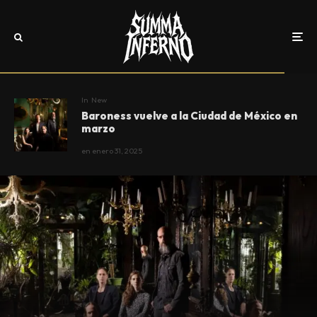
In
New
Baroness vuelve a la Ciudad de México en
marzo
en
enero 31, 2025