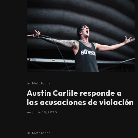
In
Metalcore
Austin Carlile responde a
las acusaciones de violación
en
junio 18, 2020
In
Metalcore