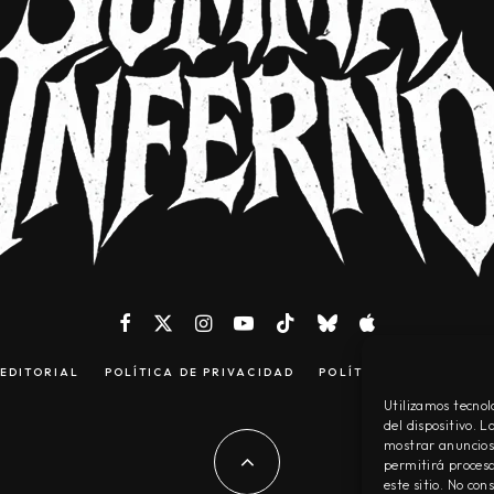
EDITORIAL
POLÍTICA DE PRIVACIDAD
POLÍTICA DE COOKIES
Utilizamos tecnol
del dispositivo. 
mostrar anuncios 
permitirá procesa
este sitio. No co