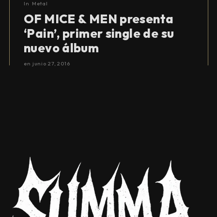
In
Metal
OF MICE & MEN presenta
‘Pain’, primer single de su
nuevo álbum
en
junio 27, 2016