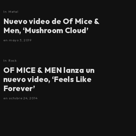
In
Metal
Nuevo video de Of Mice &
Men, ‘Mushroom Cloud’
en
mayo 3, 2019
In
Rock
OF MICE & MEN lanza un
nuevo video, ‘Feels Like
Forever’
en
octubre 24, 2014