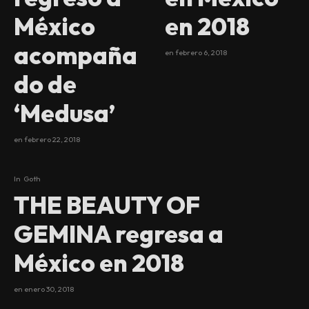
México
en 2018
acompaña
en
febrero 6, 2018
do de
‘Medusa’
en
febrero 22, 2018
In
Goth
THE BEAUTY OF
GEMINA regresa a
México en 2018
en
enero 30, 2018