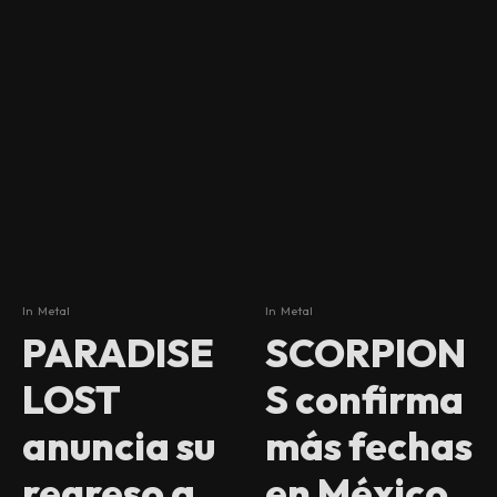
In
Metal
In
Metal
PARADISE
SCORPION
LOST
S confirma
anuncia su
más fechas
regreso a
en México