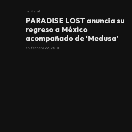
In
Metal
PARADISE LOST anuncia su
regreso a México
acompañado de ‘Medusa’
en
febrero 22, 2018