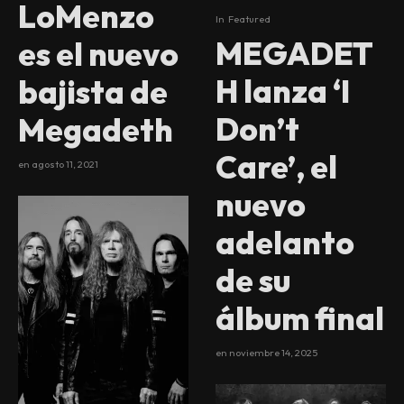
LoMenzo
In
Featured
MEGADET
es el nuevo
H lanza ‘I
bajista de
Don’t
Megadeth
Care’, el
en
agosto 11, 2021
nuevo
adelanto
de su
álbum final
en
noviembre 14, 2025