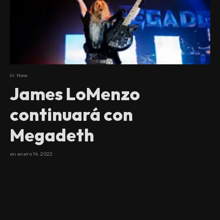
In
New
James LoMenzo
continuará con
Megadeth
en
enero 14, 2022