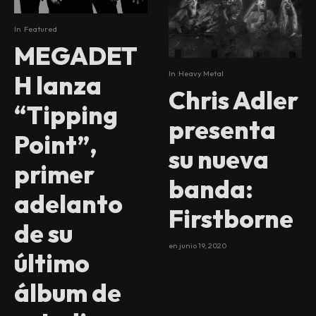
In
Featured
MEGADET
In
Heavy Metal
H lanza
Chris Adler
“Tipping
presenta
Point”,
su nueva
primer
banda:
adelanto
Firstborne
de su
en
junio 19, 2020
último
álbum de