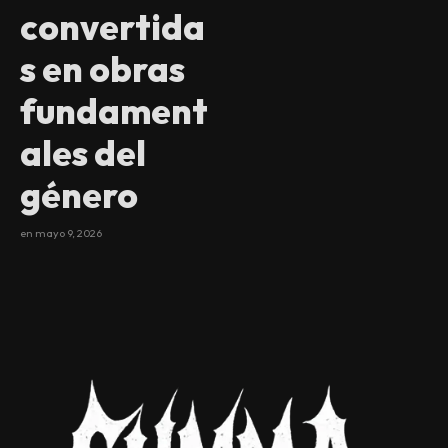
convertida
s en obras
fundament
ales del
género
en
mayo 9, 2026