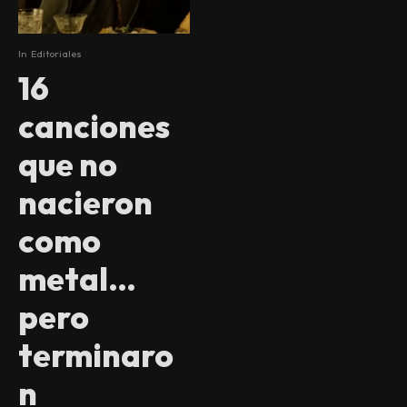
In
Editoriales
16
canciones
que no
nacieron
como
metal…
pero
terminaro
n