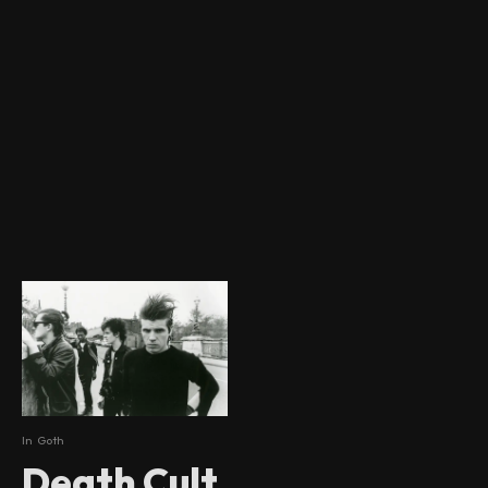
In
Goth
Death Cult