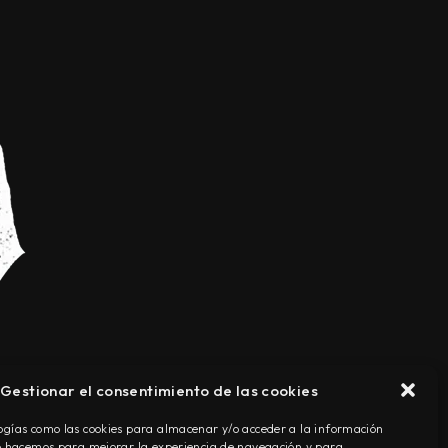
Gestionar el consentimiento de las cookies
TÉRMINOS Y CONDICIONES
ogías como las cookies para almacenar y/o acceder a la información
Lo hacemos para mejorar la experiencia de navegación y para