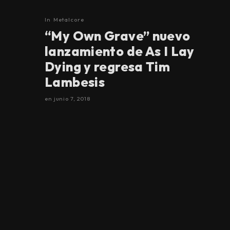
In
Metalcore
“My Own Grave” nuevo
lanzamiento de As I Lay
Dying y regresa Tim
Lambesis
en
junio 7, 2018