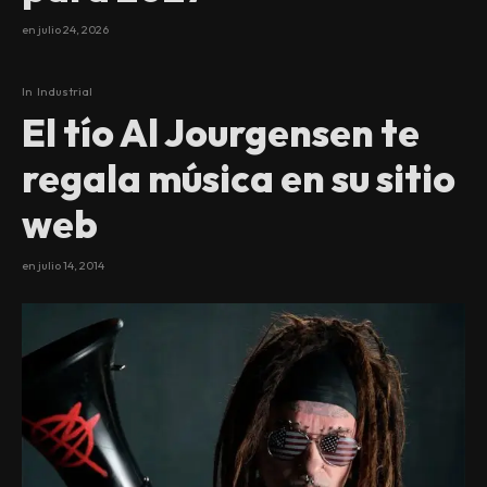
en
julio 24, 2026
In
Industrial
El tío Al Jourgensen te
regala música en su sitio
web
en
julio 14, 2014