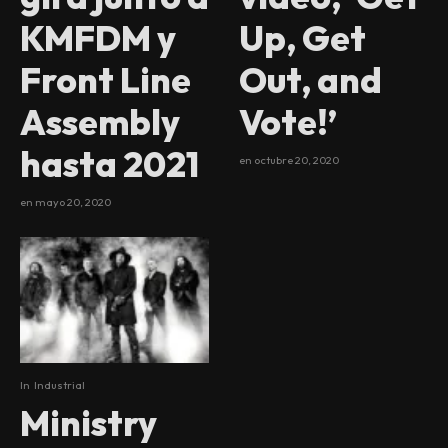
Up, Get
KMFDM y
Out, and
Front Line
Vote!’
Assembly
hasta 2021
en
octubre 20, 2020
en
mayo 20, 2020
In
Industrial
Ministry