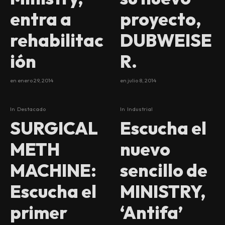
entra a
proyecto,
rehabilitac
DUBWEISE
ión
R.
en
enero 29, 2014
en
julio 8, 2014
In
Destacado
In
Industrial
SURGICAL
Escucha el
METH
nuevo
MACHINE:
sencillo de
Escucha el
MINISTRY,
primer
‘Antifa’