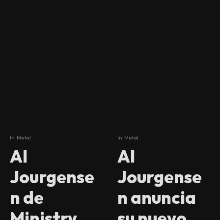
In
Metal
In
Metal
Al
Al
Jourgense
Jourgense
n de
n anuncia
Ministry,
su nuevo