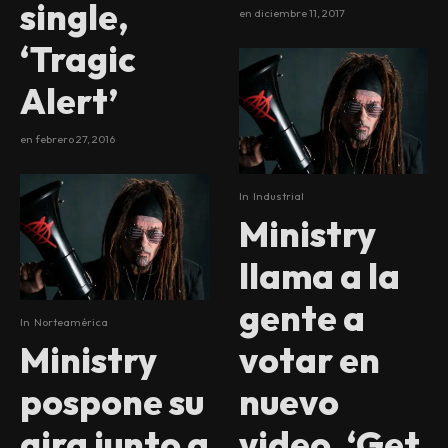
single,
en
diciembre 11, 2017
‘Tragic
Alert’
en
febrero 27, 2016
In
Industrial
Ministry
llama a la
gente a
In
Norteamérica
votar en
Ministry
nuevo
pospone su
video, ‘Get
gira junto a