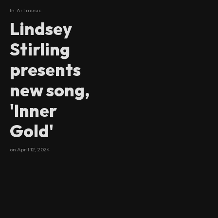
In
Art music
Lindsey
Stirling
presents
new song,
'Inner
Gold'
on
April 12, 2024